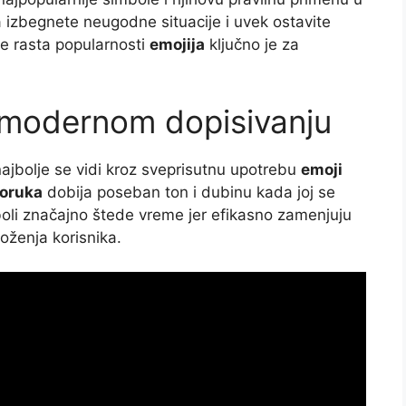
 izbegnete neugodne situacije i uvek ostavite
e rasta popularnosti
emojija
ključno je za
 modernom dopisivanju
ajbolje se vidi kroz sveprisutnu upotrebu
emoji
oruka
dobija poseban ton i dubinu kada joj se
boli značajno štede vreme jer efikasno zamenjuju
oženja korisnika.