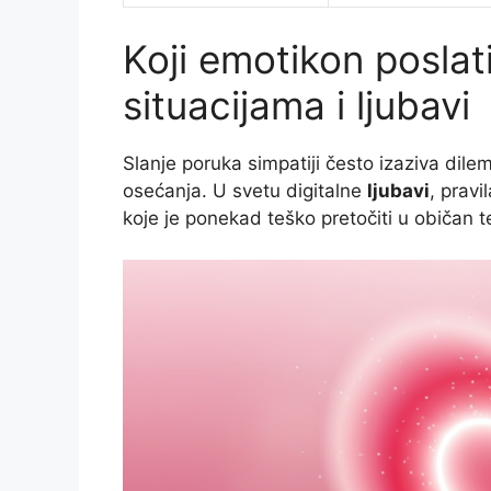
Koji emotikon poslat
situacijama i ljubavi
Slanje poruka simpatiji često izaziva dile
osećanja. U svetu digitalne
ljubavi
, pravi
koje je ponekad teško pretočiti u običan t