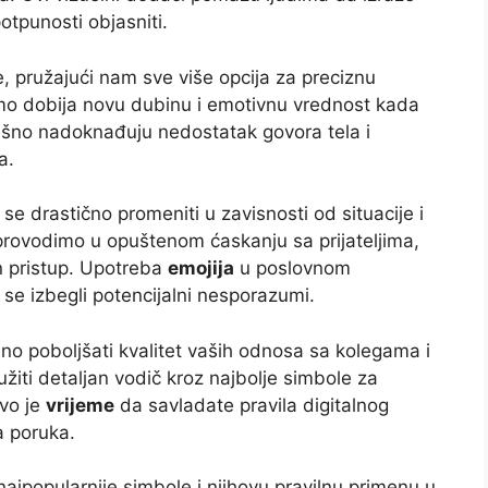
tpunosti objasniti.
, pružajući nam sve više opcija za preciznu
mo dobija novu dubinu i emotivnu vrednost kada
ešno nadoknađuju nedostatak govora tela i
a.
e drastično promeniti u zavisnosti od situacije i
rovodimo u opuštenom ćaskanju sa prijateljima,
n pristup. Upotreba
emojija
u poslovnom
se izbegli potencijalni nesporazumi.
o poboljšati kvalitet vaših odnosa sa kolegama i
iti detaljan vodič kroz najbolje simbole za
avo je
vrijeme
da savladate pravila digitalnog
a poruka.
najpopularnije simbole i njihovu pravilnu primenu u