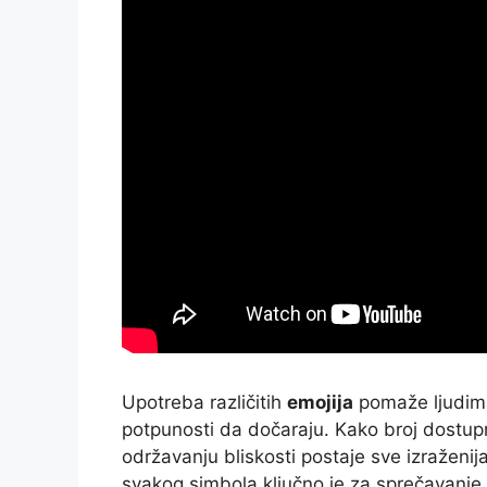
Upotreba različitih
emojija
pomaže ljudim
potpunosti da dočaraju. Kako broj dostup
održavanju bliskosti postaje sve izraženi
svakog simbola ključno je za sprečavanje