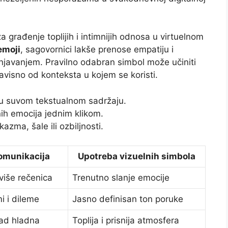
a građenje toplijih i intimnijih odnosa u virtuelnom
emoji
, sagovornici lakše prenose empatiju i
javanjem. Pravilno odabran simbol može učiniti
zavisno od konteksta u kojem se koristi.
u suvom tekstualnom sadržaju.
ih emocija jednim klikom.
zma, šale ili ozbiljnosti.
omunikacija
Upotreba vizuelnih simbola
više rečenica
Trenutno slanje emocije
i i dileme
Jasno definisan ton poruke
ad hladna
Toplija i prisnija atmosfera