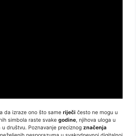
a da izraze ono što same
riječi
često ne mogu u
nih simbola raste svake
godine
, njihova uloga u
ja u društvu. Poznavanje preciznog
značenja
 neželjenih nesporazuma u svakodnevnoj digitalnoj