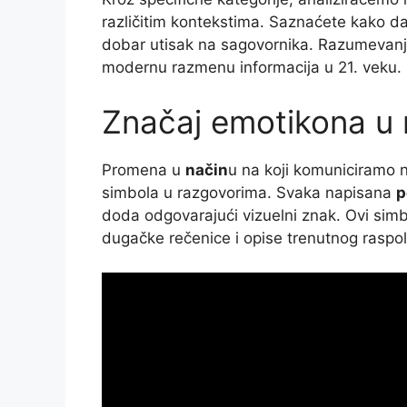
različitim kontekstima. Saznaćete kako da
dobar utisak na sagovornika. Razumevanj
modernu razmenu informacija u 21. veku.
Značaj emotikona u
Promena u
način
u na koji komuniciramo n
simbola u razgovorima. Svaka napisana
p
doda odgovarajući vizuelni znak. Ovi sim
dugačke rečenice i opise trenutnog raspol