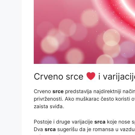
Crveno srce
i varijaci
Crveno
srce
predstavlja najdirektniji nač
privrženosti. Ako muškarac često koristi 
zaista sviđa.
Postoje i druge varijacije
srca
koje nose s
Dva
srca
sugerišu da je romansa u vazdu