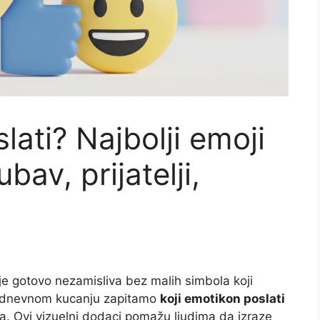
lati? Najbolji emoji
bav, prijatelji,
e gotovo nezamisliva bez malih simbola koji
kodnevnom kucanju zapitamo
koji emotikon poslati
a. Ovi vizuelni dodaci pomažu ljudima da izraze