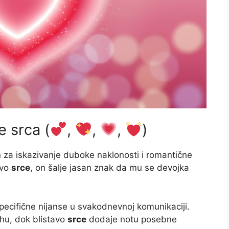
je srca (
,
,
,
)
in za iskazivanje duboke naklonosti i romantične
ovo
srce
, on šalje jasan znak da mu se devojka
pecifične nijanse u svakodnevnoj komunikaciji.
hu, dok blistavo
srce
dodaje notu posebne