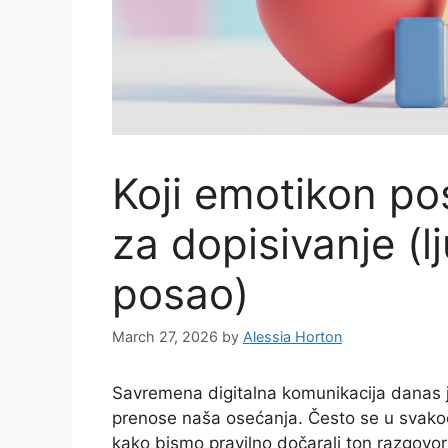
Koji emotikon pos
za dopisivanje (lju
posao)
March 27, 2026
by
Alessia Horton
Savremena digitalna komunikacija danas j
prenose naša osećanja. Često se u sva
kako bismo pravilno dočarali ton razgovor