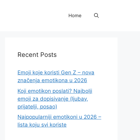
Home
Recent Posts
Emoji koje koristi Gen Z – nova
značenja emotikona u 2026
Koji emotikon poslati? Najbolji
emoji za dopisivanje (ljubav,
prijatelji, posao)
Najpopularniji emotikoni u 2026 –
lista koju svi koriste