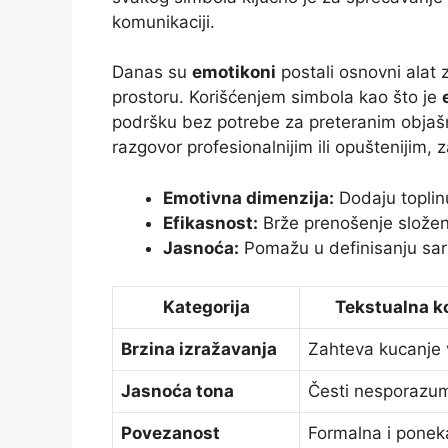
komunikaciji.
Danas su
emotikoni
postali osnovni alat z
prostoru. Korišćenjem simbola kao što je
podršku bez potrebe za preteranim objašn
razgovor profesionalnijim ili opuštenijim, 
Emotivna dimenzija:
Dodaju toplin
Efikasnost:
Brže prenošenje složen
Jasnoća:
Pomažu u definisanju sarka
Kategorija
Tekstualna k
Brzina izražavanja
Zahteva kucanje 
Jasnoća tona
Česti nesporazum
Povezanost
Formalna i ponek