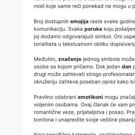
misli koje same reči ponekad ne mogu u po
Broj dostupnih
emojija
raste svake godine
komunikaciju. Svaka
poruka
koju pošalje
joj dodamo odgovarajući simbol. Oni usp
tonaliteta u tekstualnom obliku dopisivanj
Međutim,
značenje
jednog simbola može s
osobe sa kojom pričamo. Dok jedan
dan
p
drugi može zahtevati strogo profesionala
okruženju zahteva poseban oprez kako bi 
Pravilno odabrani
emotikoni
mogu značajn
voljenim osobama. Ovaj članak će vam pruž
romantične veze, prijateljstva i posao. Pr
bontona i unapredite svoje veštine pisanj
Kroz specifične kategorije, analiziraćemo 