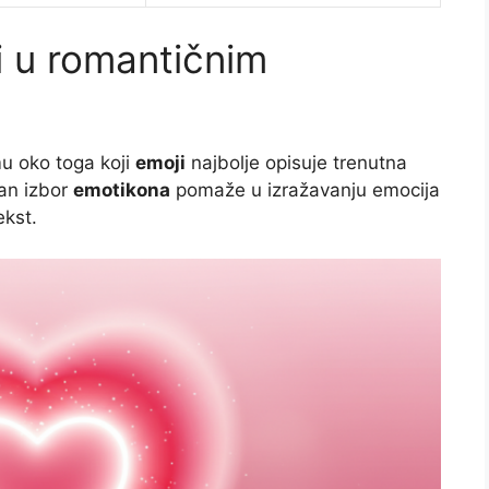
i u romantičnim
mu oko toga koji
emoji
najbolje opisuje trenutna
lan izbor
emotikona
pomaže u izražavanju emocija
ekst.